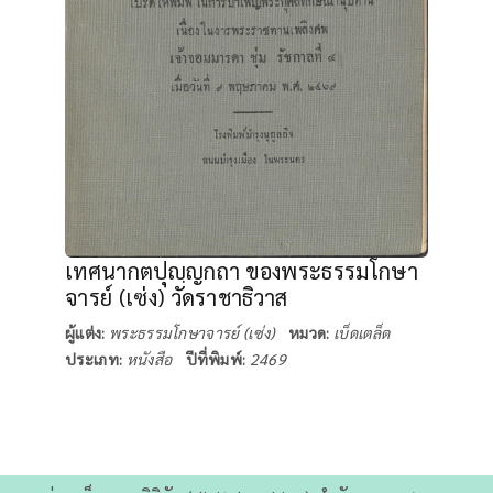
เทศนากตปุญฺญกถา ของพระธรรมโกษา
จารย์ (เซ่ง) วัดราชาธิวาส
ผู้แต่ง:
พระธรรมโกษาจารย์ (เซ่ง)
หมวด:
เบ็ดเตล็ด
ประเภท:
หนังสือ
ปีที่พิมพ์:
2469